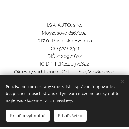
I.S.A. AUTO, s.r.o.
Moyzesova 816/102,
017 01 Považská Bystrica
IČO 52282341
DIČ 2120971622
IČ DPH SK2120971622
Okresný súd Trenčín, Oddiel: Sro, Vložka číslo:
37988/R
Používame cookies, aby sme zaistili správne fungovanie a
Orgán dozoru: Inšpektorát SOI pre Trenčiansky kraj
bezpečnosť našich stránok. Tým vám môžeme poskytnúť tú
najlepšiu skúsenosť z ich návštevy.
prevádzka
Prijať nevyhnutné
Prijať všetko
Moyzesova 816/102, 017 01 Považská Bystrica
tel.: +421 42 432 15 74 pondelok-piatok 08:30-17:00