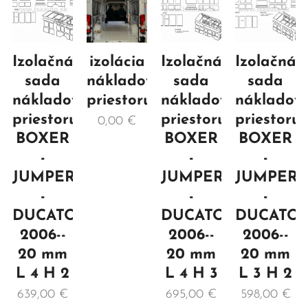
Izolačná
izolácia
Izolačná
Izolačná
sada
nákladového
sada
sada
nákladového
priestoru
nákladového
nákladov
priestoru
priestoru
priestoru
0,00
€
BOXER
BOXER
BOXER
-
-
-
JUMPER
JUMPER
JUMPER
-
-
-
DUCATO
DUCATO
DUCATO
2006--
2006--
2006--
20 mm
20 mm
20 mm
L 4 H 2
L 4 H 3
L 3 H 2
639,00
€
695,00
€
598,00
€