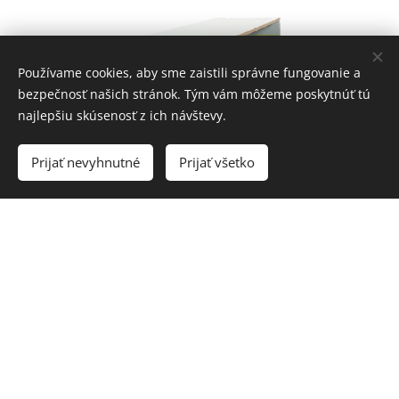
Používame cookies, aby sme zaistili správne fungovanie a
bezpečnosť našich stránok. Tým vám môžeme poskytnúť tú
najlepšiu skúsenosť z ich návštevy.
Prijať nevyhnutné
Prijať všetko
SITKA 3 (pre
ID.BUZZ)