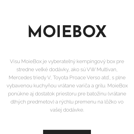
MOIEBOX
Visu MoieBox je vyberateľný kempingový box pre
stredne veľké dodávky, ako sú VW Multivan,
Mercedes triedy V, Toyota Proace Verso atď., s plne
vybavenou kuchyňou vrátane variča a grilu. MoieBox
ponúkne aj dostatok priestoru pre batožinu (vrátane
dlhých predmetov) a rýchlu premenu na lôžko vo
vašej dodávke.