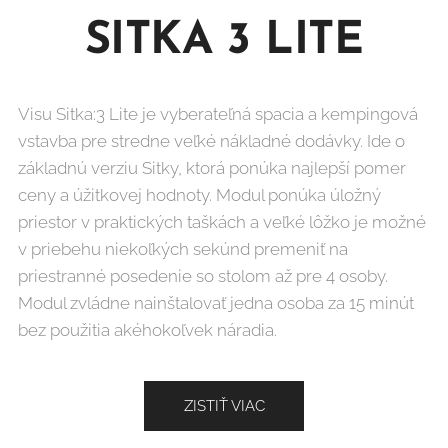
SITKA 3 LITE
Visu Sitka:3 Lite je vyberateľná spacia a kempingová
vstavba pre stredne veľké nákladné dodávky. Ide o
základnú verziu Sitky, ktorá ponúka najlepší pomer
ceny a úžitkovej hodnoty. Modul ponúka úložný
priestor v praktických taškách a veľké lôžko je možné
v priebehu niekoľkých sekúnd premeniť na
priestranné posedenie so stolom až pre 4 osoby.
Modul zvládne nainštalovať jedna osoba za 15 minút
bez použitia akéhokoľvek náradia.
ZISTIŤ VIAC