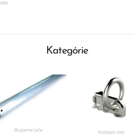
ete.
Kategórie
Rozperné tyče
Kotviace oká