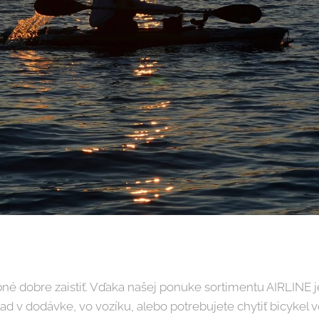
né dobre zaistiť. Vďaka našej ponuke sortimentu AIRLINE 
lad v dodávke, vo vozíku, alebo potrebujete chytiť bicyke