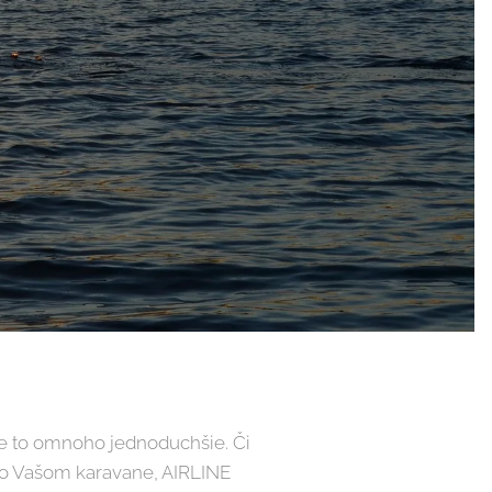
je to omnoho jednoduchšie. Či
l vo Vašom karavane, AIRLINE