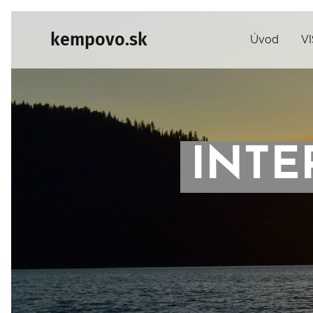
kempovo.sk
Úvod
V
INT