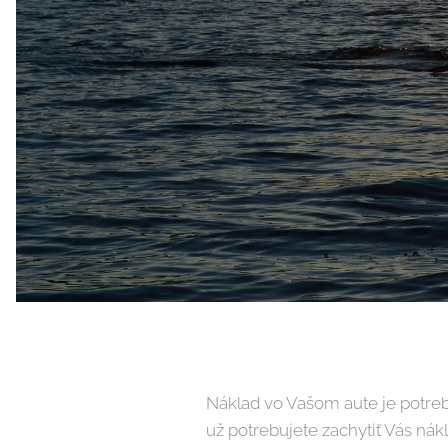
Náklad vo Vašom aute je potreb
už potrebujete zachytiť Vás nák