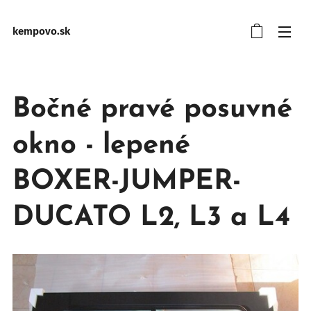
kempovo.sk
Bočné pravé posuvné
okno - lepené
BOXER-JUMPER-
DUCATO L2, L3 a L4