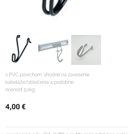
s PVC povrchom: vhodné na zavesenie
kabeláže/oblečenia a podobne.
nosnosť 50kg
4,00
€