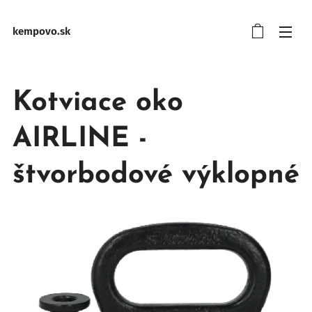
kempovo.sk
Kotviace oko
AIRLINE -
štvorbodové výklopné