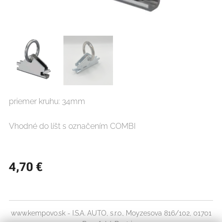
priemer kruhu: 34mm
Vhodné do líšt s označením COMBI
4,70
€
www.kempovo.sk - I.S.A. AUTO, s.r.o., Moyzesova 816/102, 01701