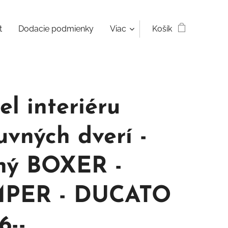
t
Dodacie podmienky
Viac
Košík
el interiéru
uvných dverí -
ný BOXER -
PER - DUCATO
6--