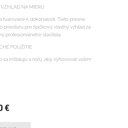
VZHĽAD NA MIERU
a tvarované k dokonalosti. Tieto presne
o priestoru pre špičkový vlastný vzhľad za
y profesionálneho staviteľa.
HÉ POUŽITIE
o sa inštalujú a režú aby vyhovovali vašim
0
€