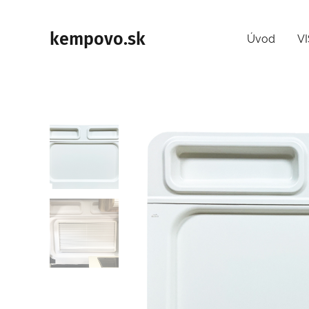
kempovo.sk
Úvod
V