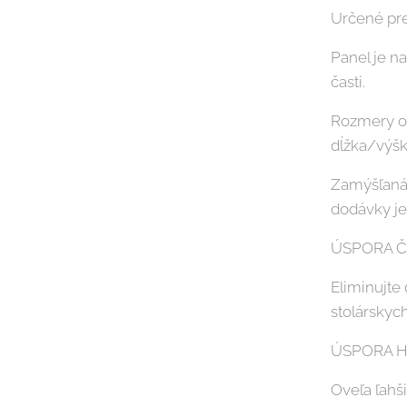
Určené pr
Panel je n
časti.
Rozmery od
dĺžka/výšk
Zamýšľaná
dodávky je
ÚSPORA 
Eliminujte 
stolárskych
ÚSPORA 
Oveľa ľahš