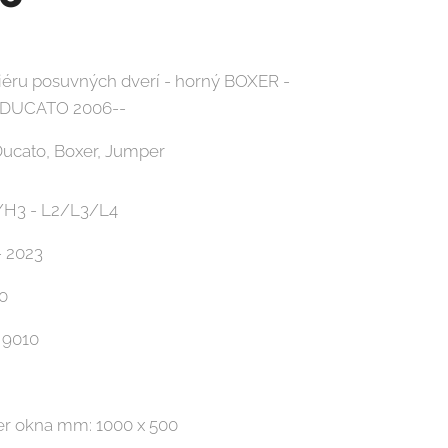
riéru posuvných dverí - horný BOXER -
 DUCATO 2006--
ucato, Boxer, Jumper
/H3 - L2/L3/L4
- 2023
0
 9010
er okna mm: 1000 x 500