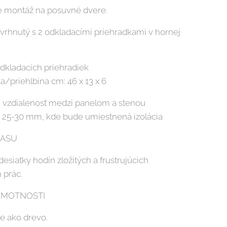
e montáž na posuvné dvere.
avrhnutý s 2 odkladacími priehradkami v hornej
kladacích priehradiek
a/priehlbina cm: 46 x 13 x 6
 vzdialenosť medzi panelom a stenou
 25-30 mm, kde bude umiestnená izolácia
ČASU
desiatky hodín zložitých a frustrujúcich
 prác.
HMOTNOSTI
ie ako drevo.