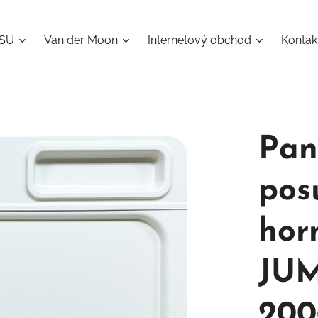
ISU
Van der Moon
Internetový obchod
Kontak
Pan
pos
hor
JUM
200