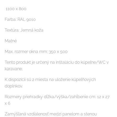
1100 x 800
Farba: RAL 9010
Textúra: Jemná koža
Matné
Max. rozmer okna mm: 350 x 500
Tento produkt je určený na inštaláciu do kúpeľne/WC v
karavane.
K dispozícii sú 2 miesta na uloženie kúpeľňových
doplnkov.
Rozmery priehradky dĺžka/výška/zahĺbenie cm: 12 x 27
x 6
Zamýšľaná vzdialenosť medzi panelom a stenou