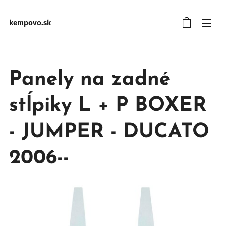
kempovo.sk
Panely na zadné
stĺpiky L + P BOXER
- JUMPER - DUCATO
2006--