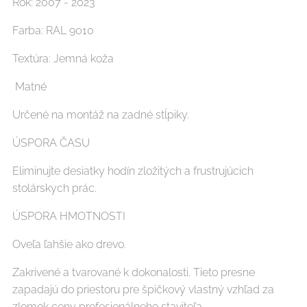
Rok: 2007 - 2023
Farba: RAL 9010
Textúra: Jemná koža
Matné
Určené na montáž na zadné stĺpiky.
ÚSPORA ČASU
Eliminujte desiatky hodín zložitých a frustrujúcich
stolárskych prác.
ÚSPORA HMOTNOSTI
Oveľa ľahšie ako drevo.
Zakrivené a tvarované k dokonalosti. Tieto presne
zapadajú do priestoru pre špičkový vlastný vzhľad za
zlomok ceny profesionálneho staviteľa.