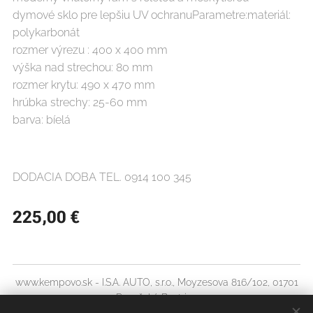
dymové sklo pre lepšiu UV ochranuParametre:materiál:
polykarbonát
rozmer výrezu : 400 x 400 mm
výška nad strechou: 80 mm
rozmer krytu: 490 x 470 mm
hrúbka strechy: 25-60 mm
barva: bíelá
DODACIA DOBA TEL. 0914 100 345
225,00
€
www.kempovo.sk - I.S.A. AUTO, s.r.o., Moyzesova 816/102, 01701
Považská Bystrica