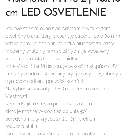
cm LED OSVETLENIE
Štýlové strešné okno s aerodynamickým krytom
plochého tvaru, ktorý presahuje strechu iba o 80 mm,
vďaka čomu je dosiahnutá nízka hlučnosť za jazdy.
Moderný vnútorný rám so záhybmi je vybavený
vnútornou moskytiérou a tienidlom.
MPK Vision Star M disponuje vysokým stupňom UV
ochrany a odolnosti, vrchný kryt je navyše vyrobený v
dymovom odtieni, pre vyšší komfort.
Na výber sú varianty s LED osvetlením alebo bez.
Vlastnosti:
rám s dvojitou stenou pre lepšiu izoláciu
okno je možné vyklopiť až do uhla 50°
aerodynamický kryt so zníženým profilom
redukcia hluku
moderný vnútorný rám s roletou a moskytiérou