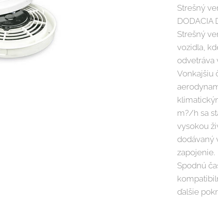
Strešný ven
DODACIA D
Strešný ve
vozidla, k
odvetráva 
Vonkajšiu č
aerodynami
klimatick
m?/h sa st
vysokou živ
dodávaný v
zapojenie.
Spodnú čas
kompatibil
ďalšie pok