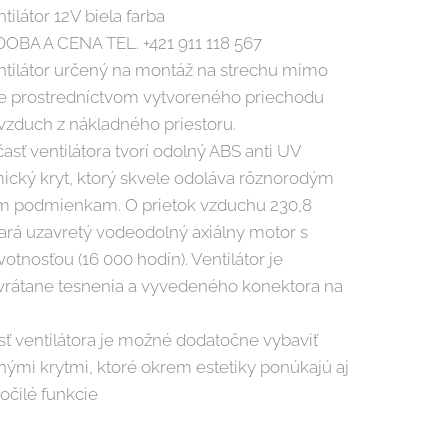
tilátor 12V biela farba
OBA A CENA TEL. +421 911 118 567
ntilátor určený na montáž na strechu mimo
de prostredníctvom vytvoreného priechodu
vzduch z nákladného priestoru.
asť ventilátora tvorí odolný ABS anti UV
cký kryt, ktorý skvele odoláva rôznorodým
ým podmienkam. O prietok vzduchu 230,8
ará uzavretý vodeodolný axiálny motor s
otnosťou (16 000 hodín). Ventilátor je
rátane tesnenia a vyvedeného konektora na
ť ventilátora je možné dodatočne vybaviť
nými krytmi, ktoré okrem estetiky ponúkajú aj
ročilé funkcie