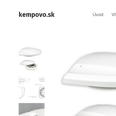
kempovo.sk
Úvod
V