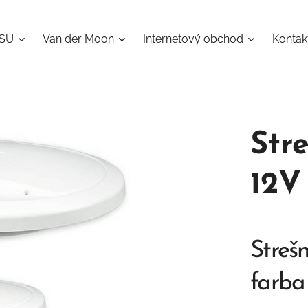
ISU
Van der Moon
Internetový obchod
Kontak
Str
12V
Strešn
farba