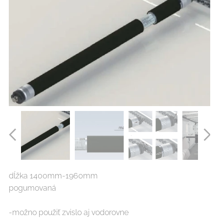
dĺžka 1400mm-1960mm
pogumovaná
-možno použiť zvislo aj vodorovne