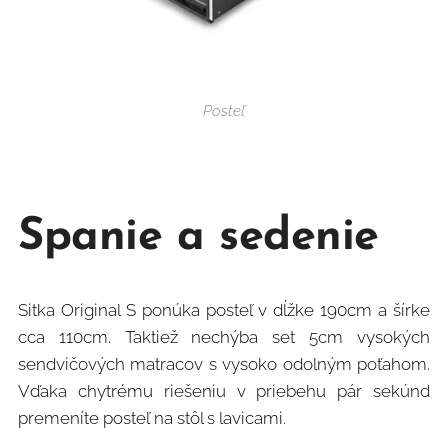
Posteľ
Spanie a sedenie
Sitka Original S ponúka posteľ v dĺžke 190cm a šírke
cca 110cm. Taktiež nechýba set 5cm vysokých
sendvičových matracov s vysoko odolným poťahom.
Vďaka chytrému riešeniu v priebehu pár sekúnd
premeníte posteľ na stôl s lavicami.